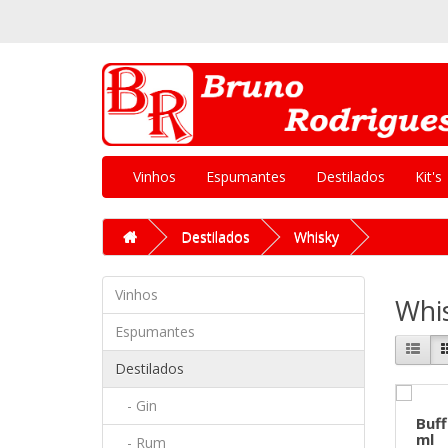
Vinhos
Espumantes
Destilados
Kit's
Destilados
Whisky
Vinhos
Whi
Espumantes
Destilados
- Gin
Buff
ml
- Rum