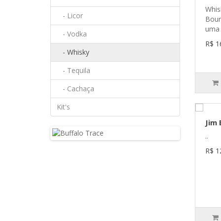
Whis
- Licor
Bour
uma 
- Vodka
R$ 1
- Whisky
- Tequila
- Cachaça
Kit's
Jim
..
R$ 1