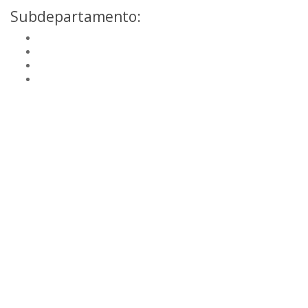
Subdepartamento:
Brut
Moscatel
Demi-Sec
Extra Brut